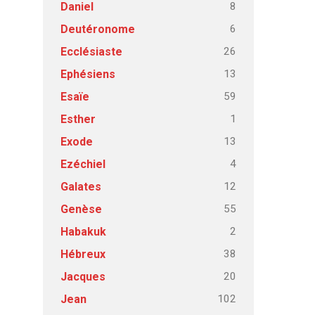
8
Daniel
6
Deutéronome
26
Ecclésiaste
13
Ephésiens
59
Esaïe
1
Esther
13
Exode
4
Ezéchiel
12
Galates
55
Genèse
2
Habakuk
38
Hébreux
20
Jacques
102
Jean