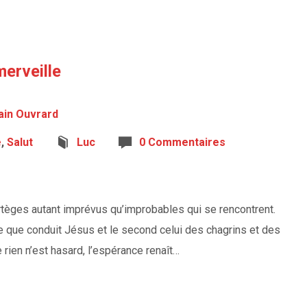
merveille
ain Ouvrard
e
,
Salut
Luc
0 Commentaires
ortèges autant imprévus qu’improbables qui se rencontrent.
re que conduit Jésus et le second celui des chagrins et des
rien n’est hasard, l’espérance renaît…