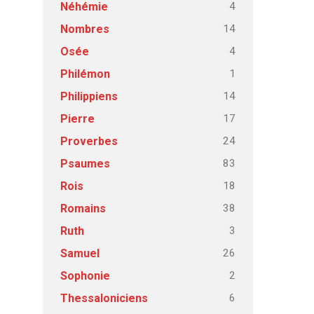
4
Néhémie
14
Nombres
4
Osée
1
Philémon
14
Philippiens
17
Pierre
24
Proverbes
83
Psaumes
18
Rois
38
Romains
3
Ruth
26
Samuel
2
Sophonie
6
Thessaloniciens