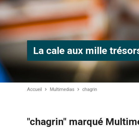
La cale aux mille trésor
Accueil
Multimedias
chagrin
"chagrin" marqué Multim