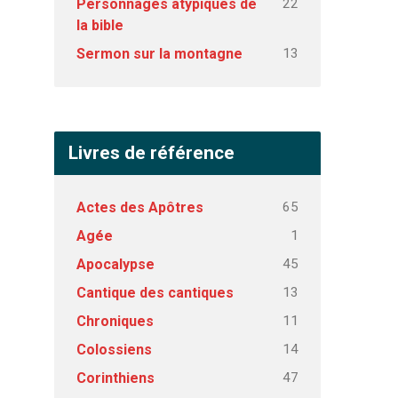
22
Personnages atypiques de
la bible
13
Sermon sur la montagne
Livres de référence
65
Actes des Apôtres
1
Agée
45
Apocalypse
13
Cantique des cantiques
11
Chroniques
14
Colossiens
47
Corinthiens