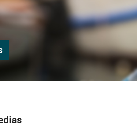
s
edias