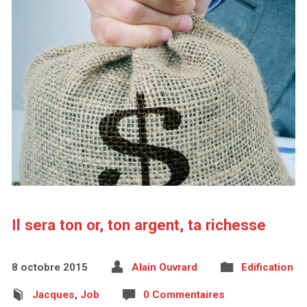
Il sera ton or, ton argent, ta richesse
8 octobre 2015
Alain Ouvrard
Edification
Jacques
,
Job
0 Commentaires