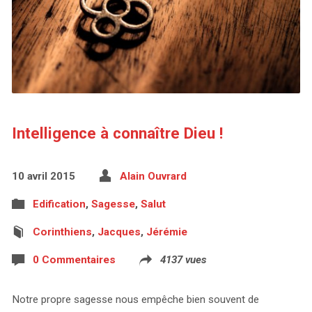
Intelligence à connaître Dieu !
10 avril 2015
Alain Ouvrard
Edification
,
Sagesse
,
Salut
Corinthiens
,
Jacques
,
Jérémie
0 Commentaires
4137 vues
Notre propre sagesse nous empêche bien souvent de