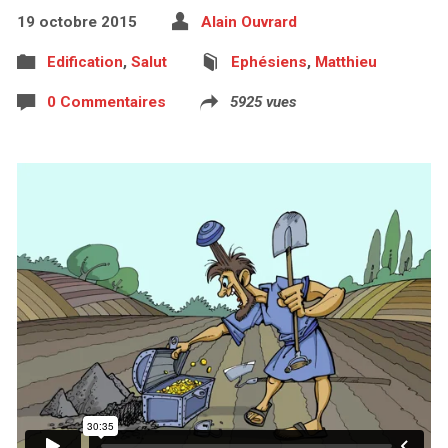
19 octobre 2015
Alain Ouvrard
Edification
,
Salut
Ephésiens
,
Matthieu
0 Commentaires
5925 vues