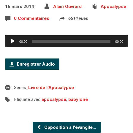
16 mars 2014
Alain Ouvrard
Apocalypse
0 Commentaires
6514 vues
Lecteur
00:00
00:00
audio
Enregistrer Audio
Séries:
Livre de l'Apocalypse
Etiqueté avec
apocalypse
,
babylone
Opposition à l'évangile…