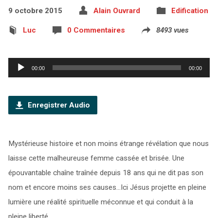
9 octobre 2015
Alain Ouvrard
Edification
Luc
0 Commentaires
8493 vues
Lecteur
00:00
00:00
audio
Enregistrer Audio
Mystérieuse histoire et non moins étrange révélation que nous
laisse cette malheureuse femme cassée et brisée. Une
épouvantable chaîne traînée depuis 18 ans qui ne dit pas son
nom et encore moins ses causes…Ici Jésus projette en pleine
lumière une réalité spirituelle méconnue et qui conduit à la
pleine liberté.