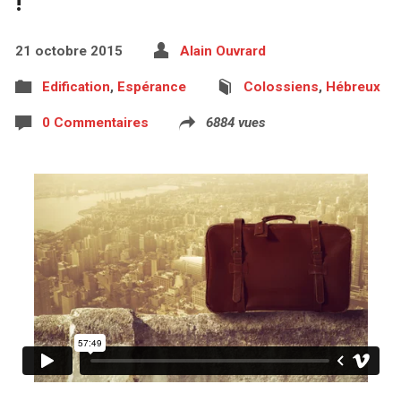
!
21 octobre 2015
Alain Ouvrard
Edification
,
Espérance
Colossiens
,
Hébreux
0 Commentaires
6884 vues