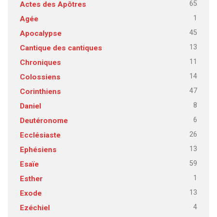
65
Actes des Apôtres
1
Agée
45
Apocalypse
13
Cantique des cantiques
11
Chroniques
14
Colossiens
47
Corinthiens
8
Daniel
6
Deutéronome
26
Ecclésiaste
13
Ephésiens
59
Esaïe
1
Esther
13
Exode
4
Ezéchiel