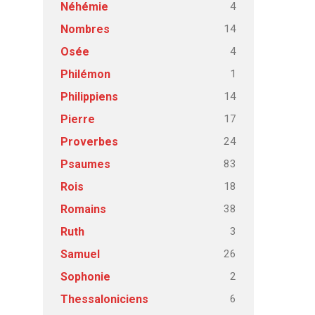
4
Néhémie
14
Nombres
4
Osée
1
Philémon
14
Philippiens
17
Pierre
24
Proverbes
83
Psaumes
18
Rois
38
Romains
3
Ruth
26
Samuel
2
Sophonie
6
Thessaloniciens