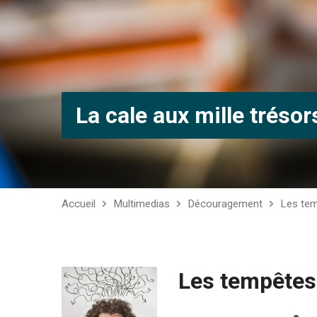
La cale aux mille trésor
Accueil
Multimedias
Découragement
Les tem
Les tempêtes 