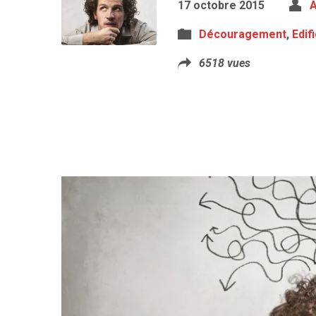
17 octobre 2015
A
Découragement
,
Edif
6518 vues