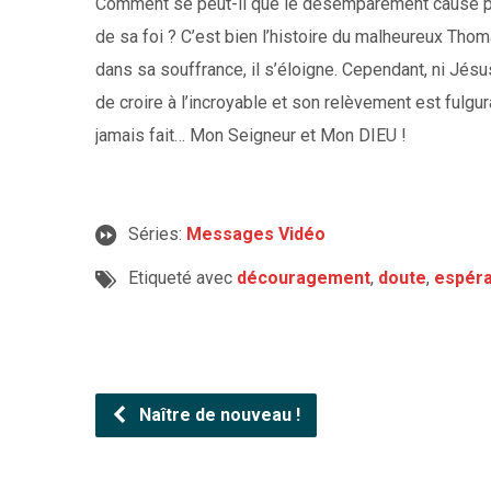
Comment se peut-il que le désemparement causé p
de sa foi ? C’est bien l’histoire du malheureux Tho
dans sa souffrance, il s’éloigne. Cependant, ni Jésus n
de croire à l’incroyable et son relèvement est fulg
jamais fait… Mon Seigneur et Mon DIEU !
Séries:
Messages Vidéo
Etiqueté avec
découragement
,
doute
,
espér
Naître de nouveau !