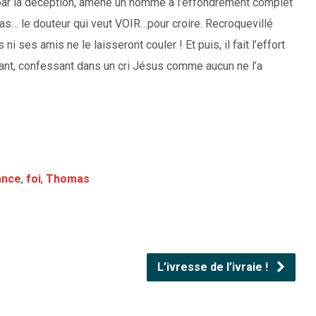
ar la déception, amène un homme à l’effondrement complet
mas… le douteur qui veut VOIR…pour croire. Recroquevillé
i ses amis ne le laisseront couler ! Et puis, il fait l’effort
urant, confessant dans un cri Jésus comme aucun ne l’a
ance
,
foi
,
Thomas
L’ivresse de l’ivraie !