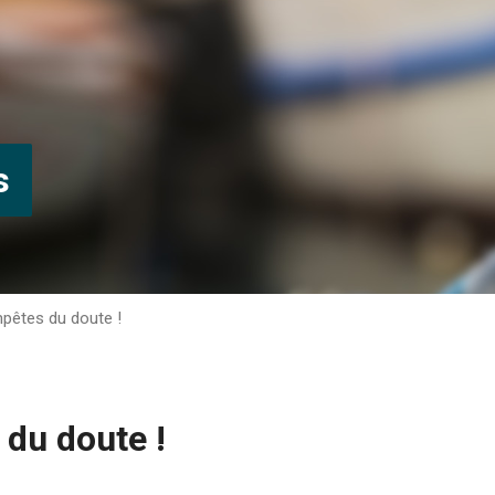
s
pêtes du doute !
du doute !