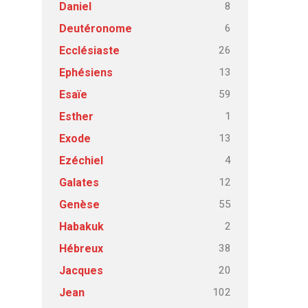
8
Daniel
6
Deutéronome
26
Ecclésiaste
13
Ephésiens
59
Esaïe
1
Esther
13
Exode
4
Ezéchiel
12
Galates
55
Genèse
2
Habakuk
38
Hébreux
20
Jacques
102
Jean