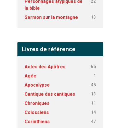
22
Personnages atypiques de
la bible
13
Sermon sur la montagne
Livres de référence
65
Actes des Apôtres
1
Agée
45
Apocalypse
13
Cantique des cantiques
11
Chroniques
14
Colossiens
47
Corinthiens