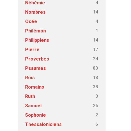
4
Néhémie
14
Nombres
4
Osée
1
Philémon
14
Philippiens
17
Pierre
24
Proverbes
83
Psaumes
18
Rois
38
Romains
3
Ruth
26
Samuel
2
Sophonie
6
Thessaloniciens