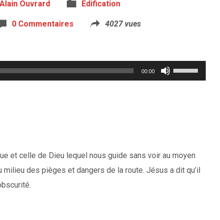
Alain Ouvrard
Edification
0 Commentaires
4027 vues
Utilisez
00:00
les
flèches
haut/bas
pour
augmenter
 vue et celle de Dieu lequel nous guide sans voir au moyen
ou
 milieu des pièges et dangers de la route. Jésus a dit qu’il
diminuer
obscurité.
le
volume.