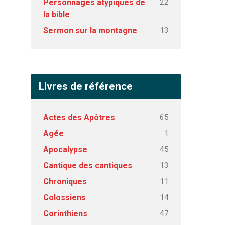
22
Personnages atypiques de
la bible
13
Sermon sur la montagne
Livres de référence
65
Actes des Apôtres
1
Agée
45
Apocalypse
13
Cantique des cantiques
11
Chroniques
14
Colossiens
47
Corinthiens