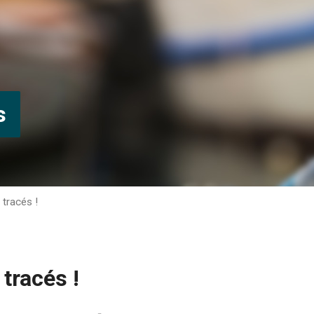
s
tracés !
tracés !