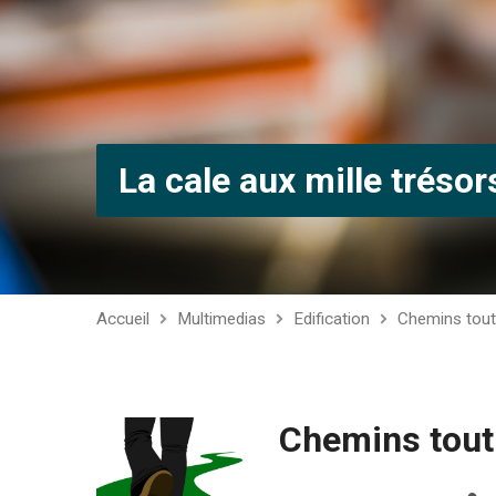
La cale aux mille trésor
Accueil
Multimedias
Edification
Chemins tout 
Chemins tout 