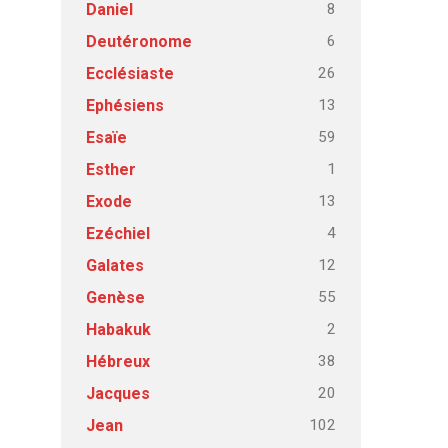
8
Daniel
6
Deutéronome
26
Ecclésiaste
13
Ephésiens
59
Esaïe
1
Esther
13
Exode
4
Ezéchiel
12
Galates
55
Genèse
2
Habakuk
38
Hébreux
20
Jacques
102
Jean