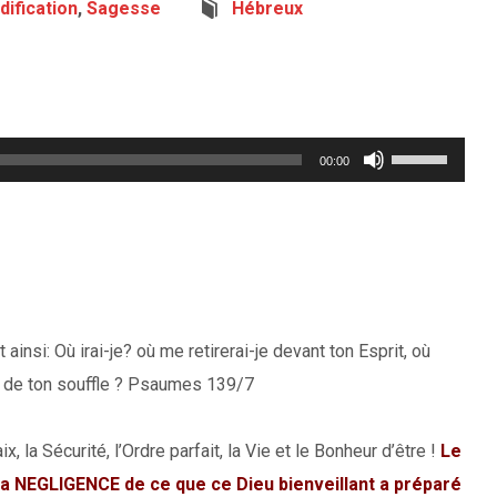
dification
,
Sagesse
Hébreux
Utilisez
00:00
les
flèches
haut/bas
pour
augmenter
nsi: Où irai-je? où me retirerai-je devant ton Esprit, où
ou
n de ton souffle ? Psaumes 139/7
diminuer
le
, la Sécurité, l’Ordre parfait, la Vie et le Bonheur d’être !
Le
volume.
la NEGLIGENCE de ce que ce Dieu bienveillant a préparé