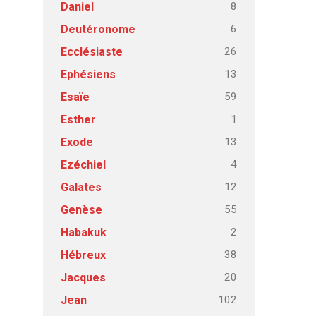
8
Daniel
6
Deutéronome
26
Ecclésiaste
13
Ephésiens
59
Esaïe
1
Esther
13
Exode
4
Ezéchiel
12
Galates
55
Genèse
2
Habakuk
38
Hébreux
20
Jacques
102
Jean