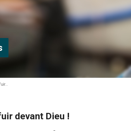
s
fuir…
uir devant Dieu !