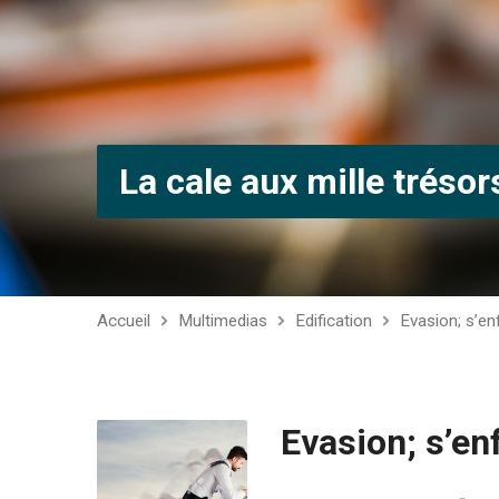
La cale aux mille trésor
Accueil
Multimedias
Edification
Evasion; s’en
Evasion; s’enf