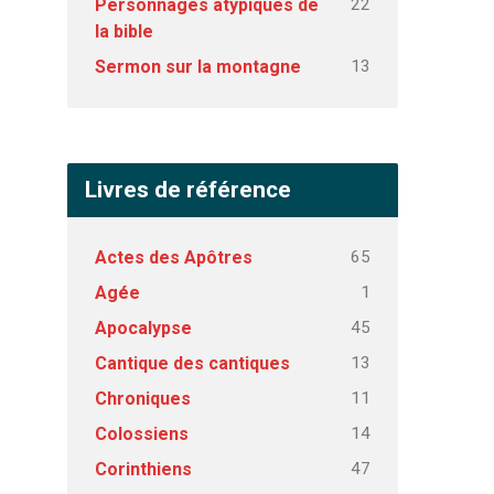
22
Personnages atypiques de
la bible
13
Sermon sur la montagne
Livres de référence
65
Actes des Apôtres
1
Agée
45
Apocalypse
13
Cantique des cantiques
11
Chroniques
14
Colossiens
47
Corinthiens