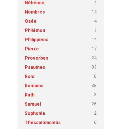
4
Néhémie
14
Nombres
4
Osée
1
Philémon
14
Philippiens
17
Pierre
24
Proverbes
83
Psaumes
18
Rois
38
Romains
3
Ruth
26
Samuel
2
Sophonie
6
Thessaloniciens