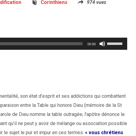
dification
Corinthiens
974 vues
Utilisez
00:00
les
flèches
haut/bas
pour
augmenter
mentalité, son état d’esprit et ses addictions qui combattent
ou
omparaison entre la Table qui honore Dieu (mémoire de la St
diminuer
Parole de Dieu nomme la table outragée; l’apôtre dénonce le
le
uant qu’il ne peut y avoir de mélange ou association possible
volume.
ir le sujet le pur et impur en ces termes:
« vous chrétiens