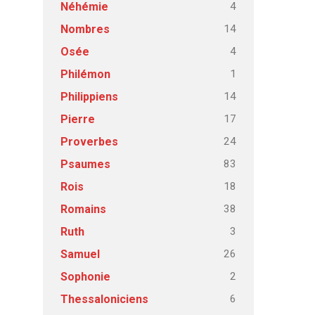
4
Néhémie
14
Nombres
4
Osée
1
Philémon
14
Philippiens
17
Pierre
24
Proverbes
83
Psaumes
18
Rois
38
Romains
3
Ruth
26
Samuel
2
Sophonie
6
Thessaloniciens