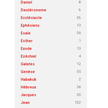
8
Daniel
6
Deutéronome
26
Ecclésiaste
13
Ephésiens
59
Esaïe
1
Esther
13
Exode
4
Ezéchiel
12
Galates
55
Genèse
2
Habakuk
38
Hébreux
20
Jacques
102
Jean