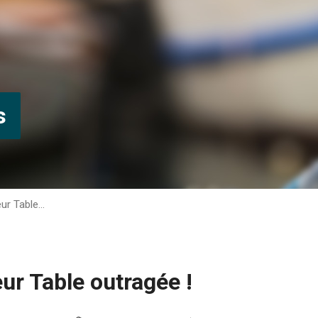
s
eur Table…
ur Table outragée !