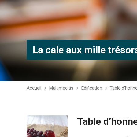
La cale aux mille trésor
Accueil
Multimedias
Edification
Table d’honn
Table d’honne