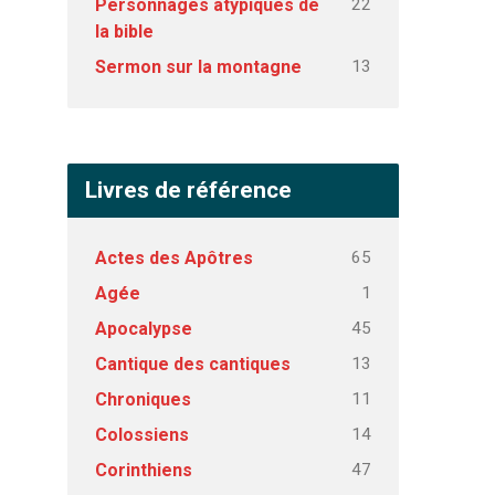
22
Personnages atypiques de
la bible
13
Sermon sur la montagne
Livres de référence
65
Actes des Apôtres
1
Agée
45
Apocalypse
13
Cantique des cantiques
11
Chroniques
14
Colossiens
47
Corinthiens