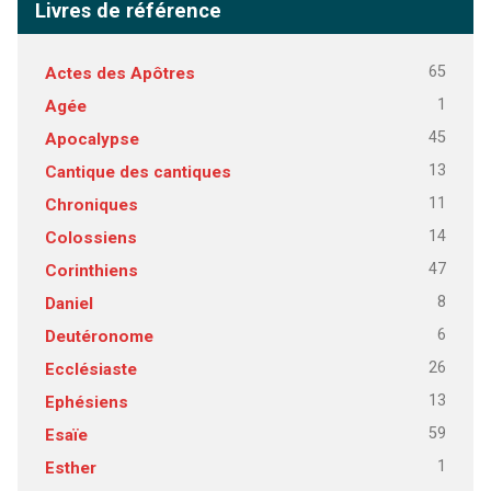
Livres de référence
65
Actes des Apôtres
1
Agée
45
Apocalypse
13
Cantique des cantiques
11
Chroniques
14
Colossiens
47
Corinthiens
8
Daniel
6
Deutéronome
26
Ecclésiaste
13
Ephésiens
59
Esaïe
1
Esther