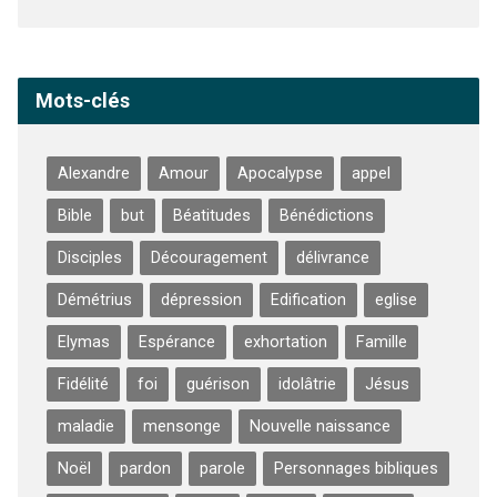
Mots-clés
Alexandre
Amour
Apocalypse
appel
Bible
but
Béatitudes
Bénédictions
Disciples
Découragement
délivrance
Démétrius
dépression
Edification
eglise
Elymas
Espérance
exhortation
Famille
Fidélité
foi
guérison
idolâtrie
Jésus
maladie
mensonge
Nouvelle naissance
Noël
pardon
parole
Personnages bibliques