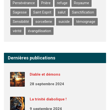
Persévérance
Prière
refuge
Royaume
Sagesse
Saint Esprit
salut
Sanctification
Sensibilité
sorcellerie
suicide
témoignage
vérité
évangélisation
Dernières publications
Diable et démons
28 septembre 2024
La trinité diabolique !
9 septembre 2024